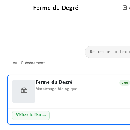
Ferme du Degré
A
Réseau local — Ferme 
1 lieu · 0 événement
Ferme du Degré
Lieu
Maraîchage biologique
🏛
Visiter le lieu →